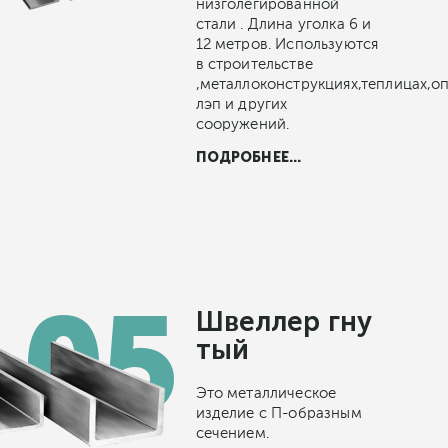
низголегированной
стали . Длина уголка 6 и
12 метров. Используются
в строительстве
,металлоконструкциях,теплицах,о
лэп и других
сооружений.
ПОДРОБНЕЕ...
Швеллер гну
тый
Это металлическое
изделие с П-образным
сечением.