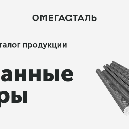
талог продукции
ранные
ары